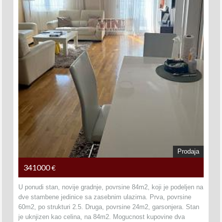
Prodaja
341000
€
U ponudi stan, novije gradnje, povrsine 84m2, koji je podeljen na
dve stambene jedinice sa zasebnim ulazima. Prva, povrsine
60m2, po strukturi 2.5. Druga, povrsine 24m2, garsonjera. Stan
je uknjizen kao celina, na 84m2. Mogucnost kupovine dva