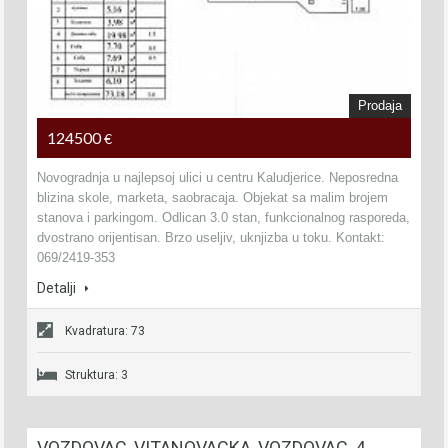
Prodaja
124500
€
Novogradnja u najlepsoj ulici u centru Kaludjerice. Neposredna
blizina skole, marketa, saobracaja. Objekat sa malim brojem
stanova i parkingom. Odlican 3.0 stan, funkcionalnog rasporeda,
dvostrano orijentisan. Brzo useljiv, uknjizba u toku. Kontakt:
069/2419-353
Detalji
Kvadratura: 73
Struktura: 3
VOZDOVAC, VITANOVACKA, VOZDOVAC, 4