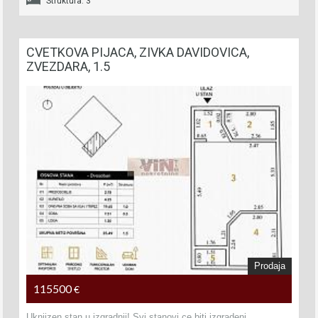
Struktura: 3
CVETKOVA PIJACA, ZIVKA DAVIDOVICA,
ZVEZDARA, 1.5
Prodaja
115500
€
Uknjizen stan u izgradnji! Svi stanovi ce biti izgradeni