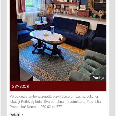
Prodaja
289900
€
Porodicna stambena zgrada tkzv.kucice u nizu, na odlicnoj
lokaciji Petlovog brda. Sva potrebna infrastruktura. Plac 1.5ari.
Preporuka! Kontakt: 060 02 44 777
Detalji