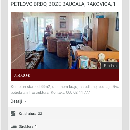
PETLOVO BRDO, BOZE BAUCALA, RAKOVICA, 1
Prodaja
75000
€
Komotan stan od 33m2, u mirnom kraju, na odlicnoj poziciji. Sva
potrebna infrastruktura. Kontakt: 060 02 44 777
Detalji
Kvadratura: 33
Struktura: 1