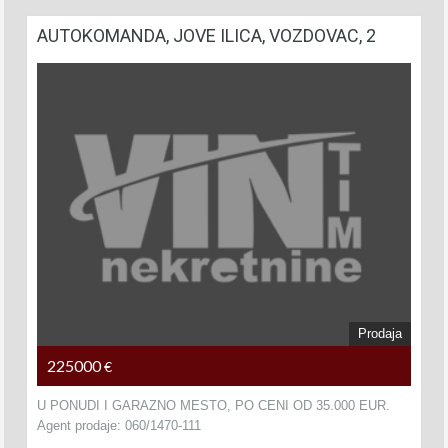
AUTOKOMANDA, JOVE ILICA, VOZDOVAC, 2
Prodaja
225000
€
U PONUDI I GARAZNO MESTO, PO CENI OD 35.000 EUR.
Agent prodaje: 060/1470-111