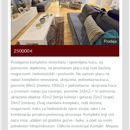
Prodaja
250000
€
Prodajemo kompletno renoviranu i opremljenu kucu, sa
pomocnim objektima, na prostranom placu koji nudi bezbroj
mogucnosti, hedonistickih i poslovnih. Na samom placu se
nalazi kompletno renovirana, uknjizena, jednoetazna kuca,
povrsine 88m2 (mereno 100m2) + jednoetazna, uknjizena kuca
u izvornom stanju (za rusenje), povrsine 142m2 + tri pomocna,
uknjizena objekta: 41m2 (letnja kuhinja i garaza) 21m2 (supe)
24m2 (ostava). Ovaj stambeni kompleks, nudi bezbroj
mogucnosti, kako za hedonisticki nacin zivota, tako i za
kombinaciju privatno-poslovnog okruzenja. Kompleks koji cini
oazu mira, udaljen od gradske guzve i buke, a opet sa svom
potrebnom infrastrukturom. Odlicna investicija! Kontakt: Mirjana,