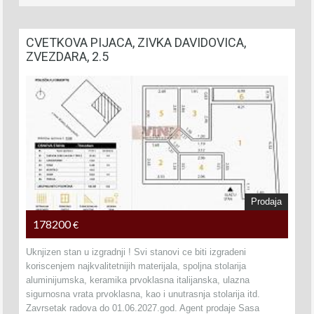
CVETKOVA PIJACA, ZIVKA DAVIDOVICA,
ZVEZDARA, 2.5
Prodaja
178200
€
Uknjizen stan u izgradnji ! Svi stanovi ce biti izgradeni
koriscenjem najkvalitetnijih materijala, spoljna stolarija
aluminijumska, keramika prvoklasna italijanska, ulazna
sigurnosna vrata prvoklasna, kao i unutrasnja stolarija itd.
Zavrsetak radova do 01.06.2027.god. Agent prodaje Sasa