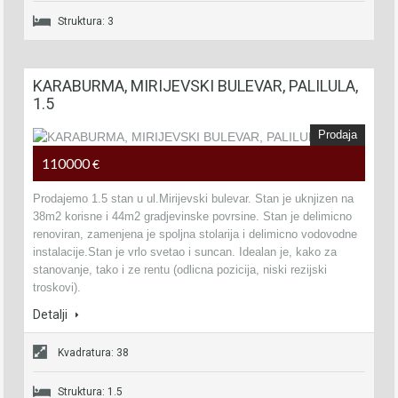
Struktura: 3
KARABURMA, MIRIJEVSKI BULEVAR, PALILULA,
1.5
Prodaja
110000
€
Prodajemo 1.5 stan u ul.Mirijevski bulevar. Stan je uknjizen na
38m2 korisne i 44m2 gradjevinske povrsine. Stan je delimicno
renoviran, zamenjena je spoljna stolarija i delimicno vodovodne
instalacije.Stan je vrlo svetao i suncan. Idealan je, kako za
stanovanje, tako i ze rentu (odlicna pozicija, niski rezijski
troskovi).
Detalji
Kvadratura: 38
Struktura: 1.5