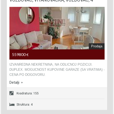
Prodaja
559800
€
IZVANREDNA NEKRETNINA, NA ODLICNOJ POZICIJI.
DUPLEX. MOGUCNOST KUPOVINE GARAZE (SA VRATIMA) -
CENA PO DOGOVORU.
Detalji
Kvadratura: 155
Struktura: 4