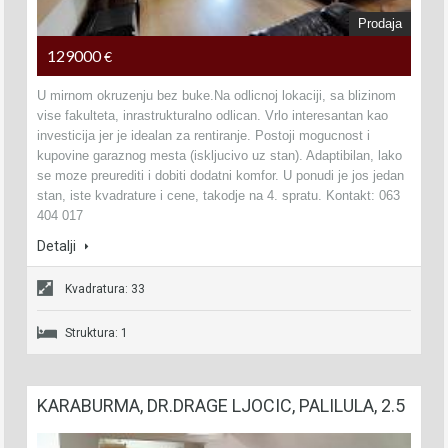
Prodaja
129000
€
U mirnom okruzenju bez buke.Na odlicnoj lokaciji, sa blizinom
vise fakulteta, inrastrukturalno odlican. Vrlo interesantan kao
investicija jer je idealan za rentiranje. Postoji mogucnost i
kupovine garaznog mesta (iskljucivo uz stan). Adaptibilan, lako
se moze preurediti i dobiti dodatni komfor. U ponudi je jos jedan
stan, iste kvadrature i cene, takodje na 4. spratu. Kontakt: 063
404 017
Detalji
Kvadratura: 33
Struktura: 1
KARABURMA, DR.DRAGE LJOCIC, PALILULA, 2.5