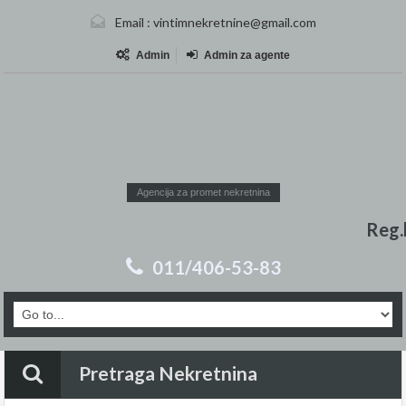
Email :
vintimnekretnine@gmail.com
Admin
Admin za agente
Agencija za promet nekretnina
Reg.
011/406-53-83
Pretraga Nekretnina