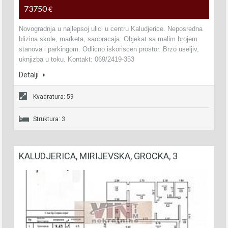
73750
€
Novogradnja u najlepsoj ulici u centru Kaludjerice. Neposredna
blizina skole, marketa, saobracaja. Objekat sa malim brojem
stanova i parkingom. Odlicno iskoriscen prostor. Brzo useljiv,
uknjizba u toku. Kontakt: 069/2419-353
Detalji
Kvadratura: 59
Struktura: 3
KALUDJERICA, MIRIJEVSKA, GROCKA, 3