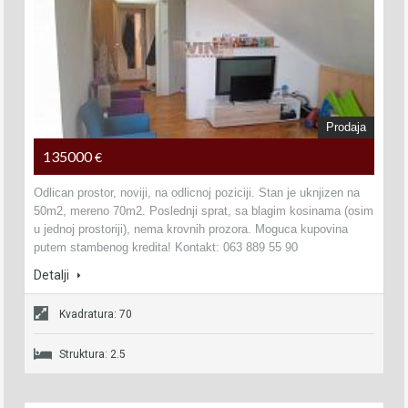
Prodaja
135000
€
Odlican prostor, noviji, na odlicnoj poziciji. Stan je uknjizen na
50m2, mereno 70m2. Poslednji sprat, sa blagim kosinama (osim
u jednoj prostoriji), nema krovnih prozora. Moguca kupovina
putem stambenog kredita! Kontakt: 063 889 55 90
Detalji
Kvadratura: 70
Struktura: 2.5