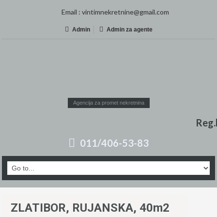
Email :
vintimnekretnine@gmail.com
Admin
Admin za agente
Agencija za promet nekretnina
Reg.
011/406-53-83
ZLATIBOR, RUJANSKA, 40m2