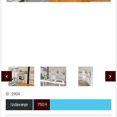
ID : 2904
Izdavanje
750
€